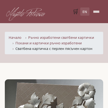
Migito Petrova
🛒
EN
Начало
Ръчно изработени сватбени картички
Покани и картички ръчно изработени
Сватбена картичка с перлен пясъчен картон