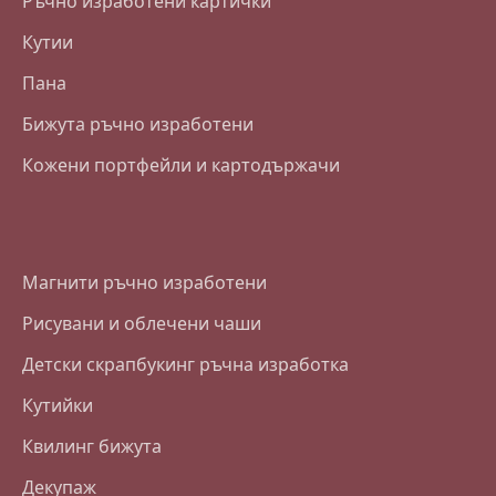
Ръчно изработени картички
Кутии
Пана
Бижута ръчно изработени
Кожени портфейли и картодържачи
Магнити ръчно изработени
Рисувани и облечени чаши
Детски скрапбукинг ръчна изработка
Кутийки
Квилинг бижута
Декупаж