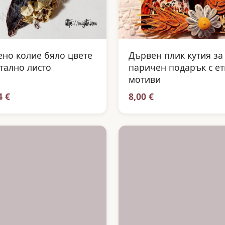
но колие бяло цвете
Дървен плик кутия за
тално листо
паричен подарък с е
мотиви
4 €
8,00 €