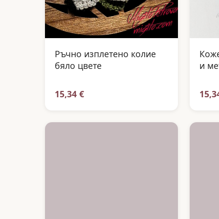
Ръчно изплетено колие
Коже
бяло цвете
и ме
15,34 €
15,3