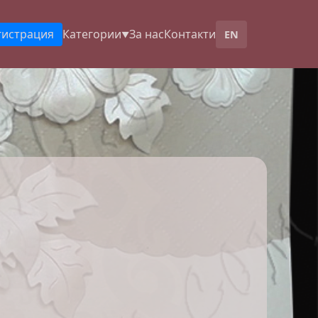
гистрация
Категории
За нас
Контакти
EN
▼