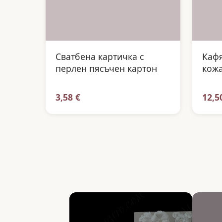
Сватбена картичка с
Кафя
перлен пясъчен картон
кожа
3,58 €
12,5