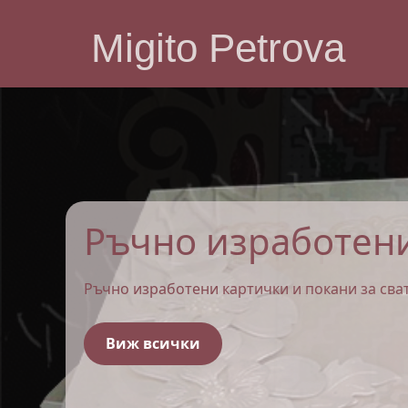
Migito Petrova
Пана с бродерия
Ръчно изработени пана с бродерия
Виж всички