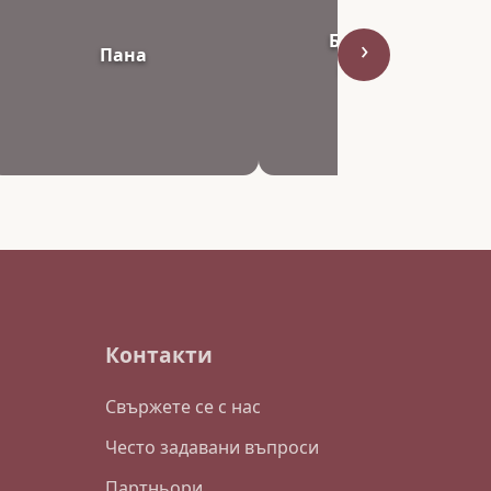
Бижута ръчно
›
Пана
изработени
Контакти
Свържете се с нас
Често задавани въпроси
Партньори