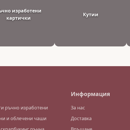
ъчно изработени
Кутии
картички
Информация
и ръчно изработени
За нас
ни и облечени чаши
Доставка
 скрапбукинг ръчна
Връщане