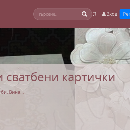
👤
🛒
Вход
Ре