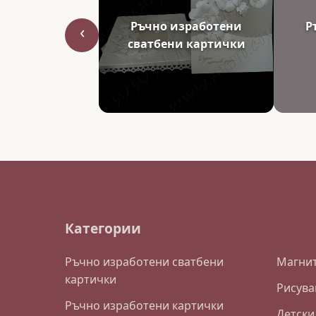
Ръчно изработени
Р
‹
сватбени картички
Категории
Ръчно изработени сватбени
Магнит
картички
Рисува
Ръчно изработени картички
Детски