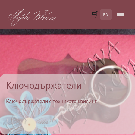
Migito Petrova
🛒
EN
Ключодържатели
Ключодържатели с техниката квилинг