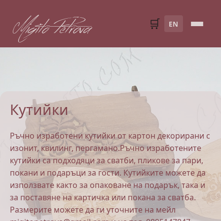
Migito Petrova
🛒
EN
Кутийки
Ръчно изработени кутийки от картон декорирани с
изонит, квилинг, пергамано.Ръчно изработените
кутийки са подходяци за сватби, пликове за пари,
покани и подаръци за гости. Кутийките можете да
използвате както за опаковане на подарък, така и
за поставяне на картичка или покана за сватба.
Размерите можете да ги уточните на мейл