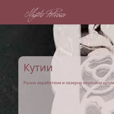
Migito Petrova
Кутии
Ръчно изработени и лазерно изрязани кути