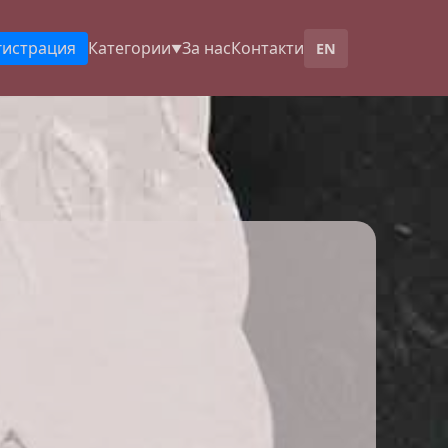
гистрация
Категории
За нас
Контакти
EN
▼