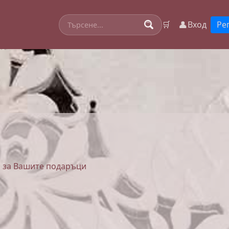
👤
🛒
Вход
Ре
и за Вашите подаръци