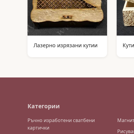
Лазерно изрязани кутии
Кут
Категории
Ръчно изработени сватбени
Магнит
картички
Рисува